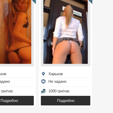
ьков
Харьков
адано
Не задано
 грн/час
1000 грн/час
Подробно
Подробно