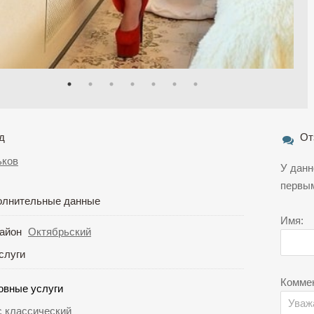
д
От
ьков
У данн
первы
олнительные данные
Имя:
айон
Октябрьский
слуги
Комме
овные услуги
с классический