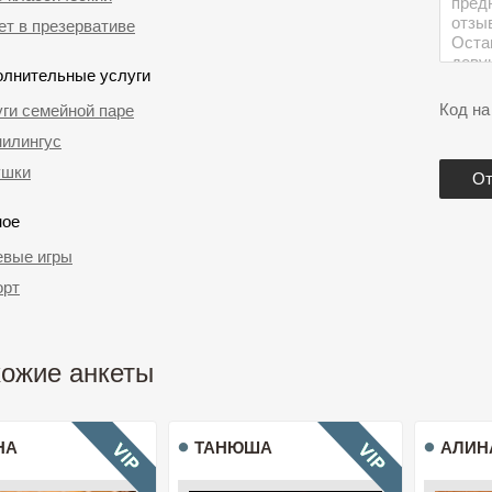
т в презервативе
олнительные услуги
Код на
ги семейной паре
нилингус
ушки
ное
евые игры
орт
ожие анкеты
НА
ТАНЮША
АЛИН