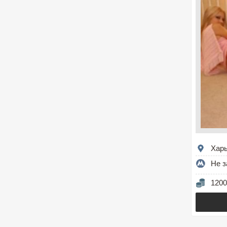
Хар
Не з
1200