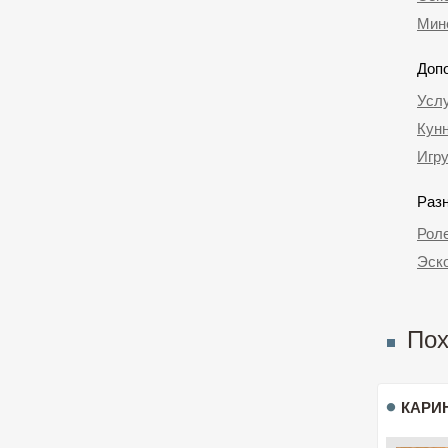
Мине
Доп
Услу
Кун
Игр
Раз
Рол
Эск
Пох
КАРИ