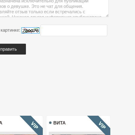
 картинке:
А
ВИТА