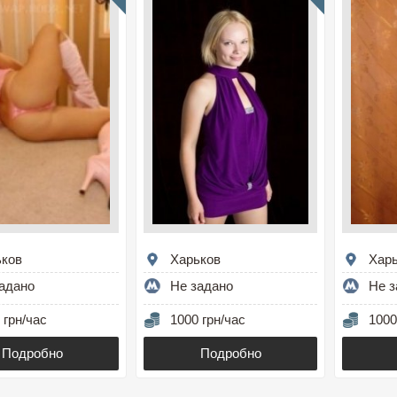
ьков
Харьков
Хар
адано
Не задано
Не з
 грн/час
1000 грн/час
1000
Подробно
Подробно