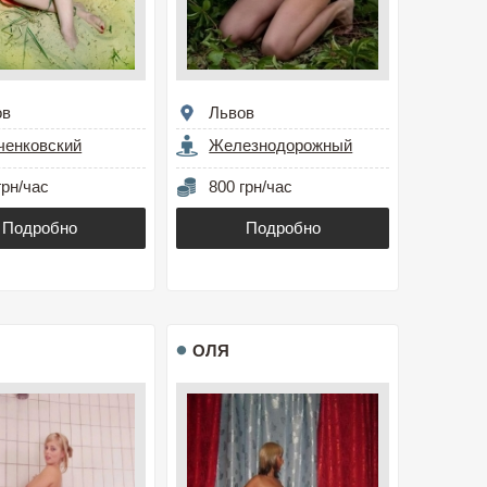
ов
Львов
ченковский
Железнодорожный
грн/час
800 грн/час
Подробно
Подробно
ОЛЯ