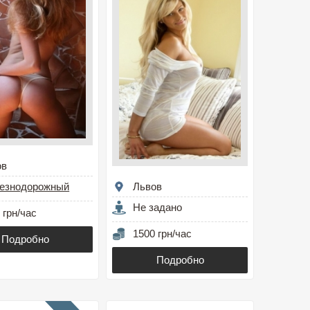
ов
езнодорожный
Львов
Не задано
 грн/час
1500 грн/час
Подробно
Подробно