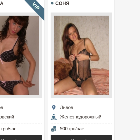
А
СОНЯ
ов
Львов
овский
Железнодорожный
 грн/час
900 грн/час