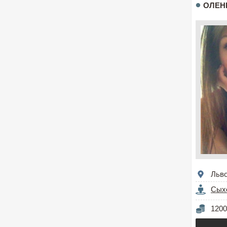
ОЛЕН
Льв
Сых
1200