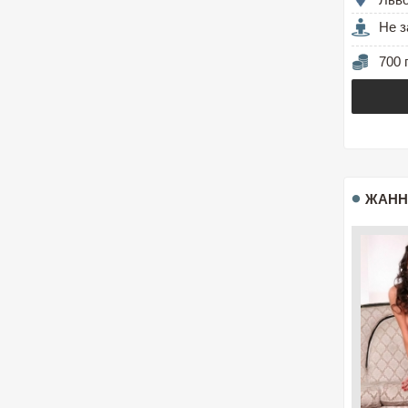
Не з
700 
ЖАНН