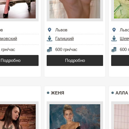
ов
Львов
Льв
аковский
Галицкий
Шев
 грн/час
600 грн/час
600 
Подробно
Подробно
ЖЕНЯ
АЛЛА