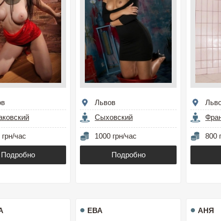
ов
Львов
Льв
аковский
Сыховский
Фра
 грн/час
1000 грн/час
800 
Подробно
Подробно
А
ЕВА
АНЯ