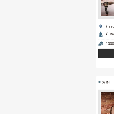
Льв
Лыч
1000
УЛЯ