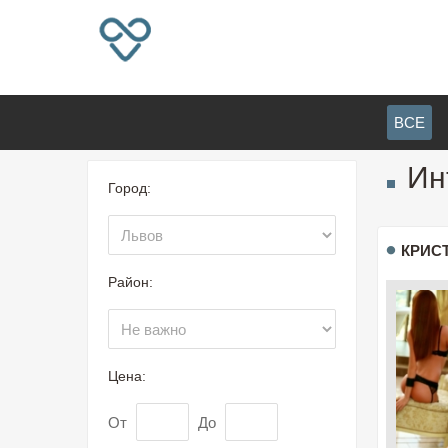
ВСЕ
Ин
Город:
КРИС
Район:
Цена:
От
До