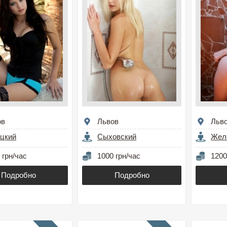
ов
Львов
Льв
цкий
Сыховский
Жел
 грн/час
1000 грн/час
1200
Подробно
Подробно