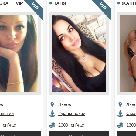
ЬКА___VIP
ТАНЯ
ЖАНН
ов
Львов
Льв
овский
Франковский
Сых
 грн/час
2000 грн/час
1300