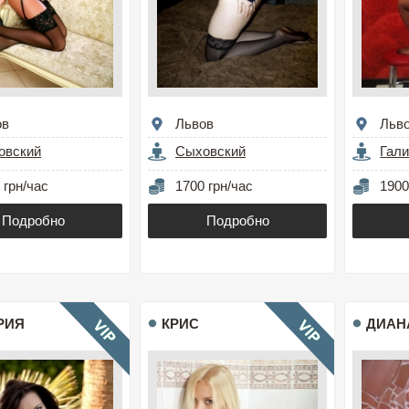
ов
Львов
Льв
овский
Сыховский
Гал
 грн/час
1700 грн/час
1900
Подробно
Подробно
РИЯ
КРИС
ДИАН