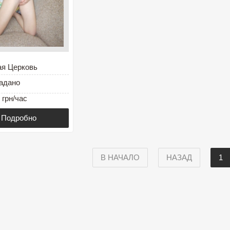
ая Церковь
адано
 грн/час
Подробно
В НАЧАЛО
НАЗАД
1