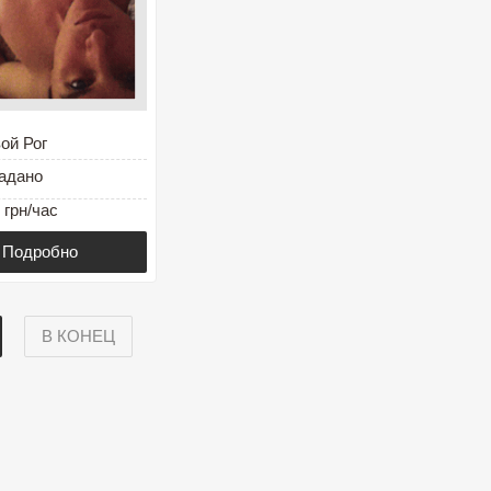
ой Рог
адано
 грн/час
Подробно
В КОНЕЦ