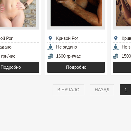
ой Рог
Кривой Рог
Крив
адано
Не задано
Не з
 грн/час
1600 грн/час
1500
Подробно
Подробно
В НАЧАЛО
НАЗАД
1