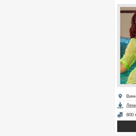
Вин
Лен
800 