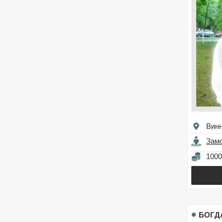
Вин
Зам
1000
БОГД