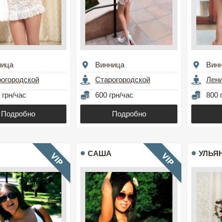
ница
Винница
Вин
огородской
Старогородской
Лен
 грн/час
600 грн/час
800 
Подробно
Подробно
САША
УЛЬЯ