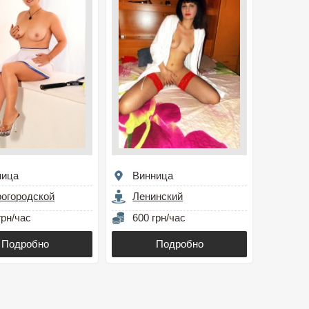
ница
Винница
огородской
Ленинский
грн/час
600 грн/час
Подробно
Подробно