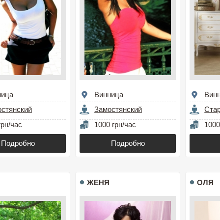
ница
Винница
Вин
остянский
Замостянский
Стар
грн/час
1000 грн/час
1000
Подробно
Подробно
ЖЕНЯ
ОЛЯ