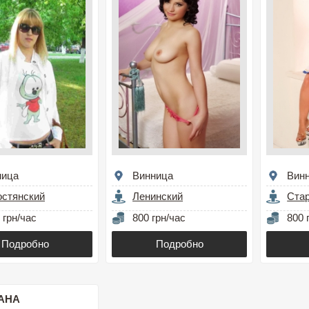
ница
Винница
Вин
остянский
Ленинский
Стар
 грн/час
800 грн/час
800 
Подробно
Подробно
АНА