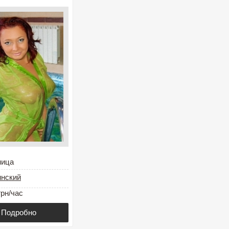
ница
инский
грн/час
Подробно