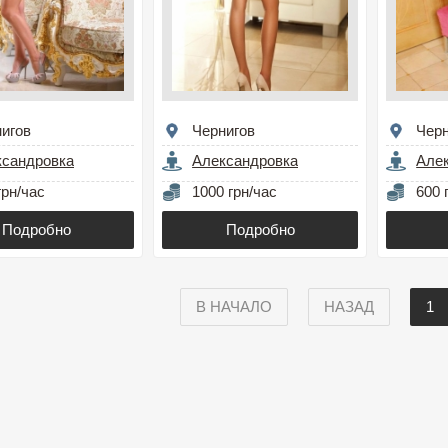
игов
Чернигов
Черн
ксандровка
Александровка
Але
грн/час
1000 грн/час
600 
Подробно
Подробно
В НАЧАЛО
НАЗАД
1