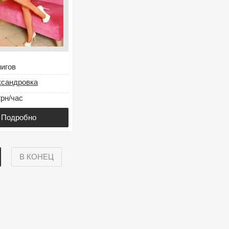
игов
ксандровка
грн/час
Подробно
В КОНЕЦ