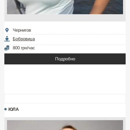
Чернигов
Бобровица
800 грн/час
Подробно
ЮЛА