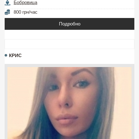
Бобровица
800 грн/час
Подробно
КРИС