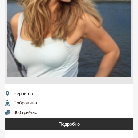
Чернигов
Бобровица
800 грн/час
Подробно