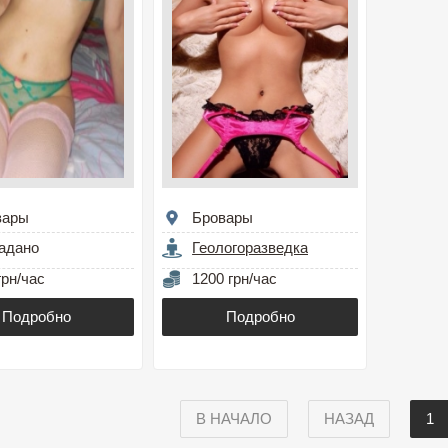
вары
Бровары
адано
Геологоразведка
грн/час
1200 грн/час
Подробно
Подробно
В НАЧАЛО
НАЗАД
1