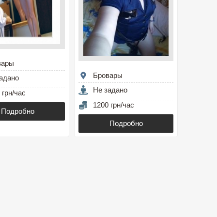
вары
Бровары
адано
Не задано
 грн/час
1200 грн/час
Подробно
Подробно