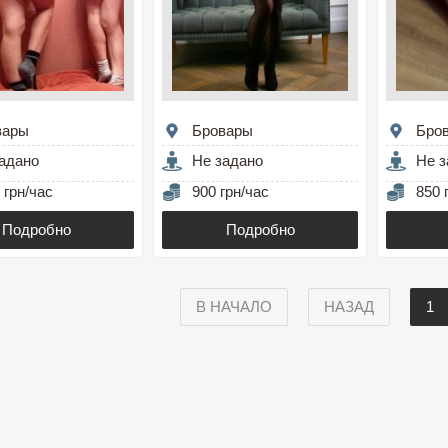
вары
Бровары
Бро
адано
Не задано
Не з
 грн/час
900 грн/час
850 
Подробно
Подробно
В НАЧАЛО
НАЗАД
1