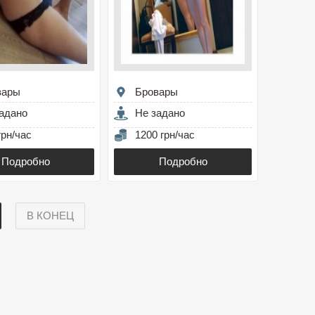
вары
Бровары
адано
Не задано
грн/час
1200 грн/час
Подробно
Подробно
В КОНЕЦ