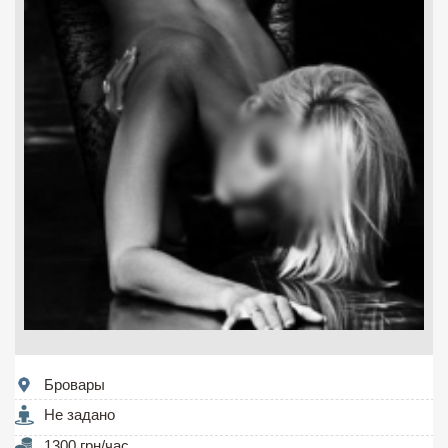
Бровары
Не задано
1300 грн/час