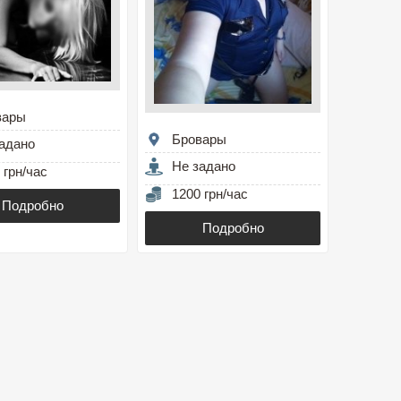
вары
Бровары
адано
Не задано
 грн/час
1200 грн/час
Подробно
Подробно