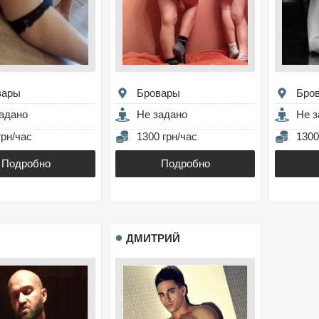
вары
Бровары
Бро
адано
Не задано
Не з
грн/час
1300 грн/час
1300
Подробно
Подробно
ДМИТРИЙ