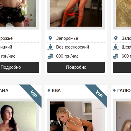
орожье
Запорожье
Зап
тицкий
Вознесеновский
Шев
 грн/час
800 грн/час
600 
Подробно
Подробно
АНА
ЕВА
ГАЛЮ