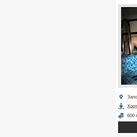
Зап
Хор
600 