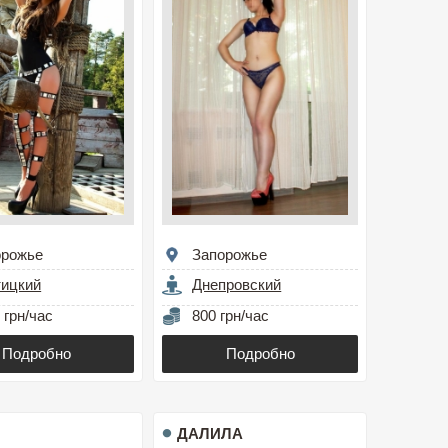
орожье
Запорожье
тицкий
Днепровский
 грн/час
800 грн/час
Подробно
Подробно
ДАЛИЛА