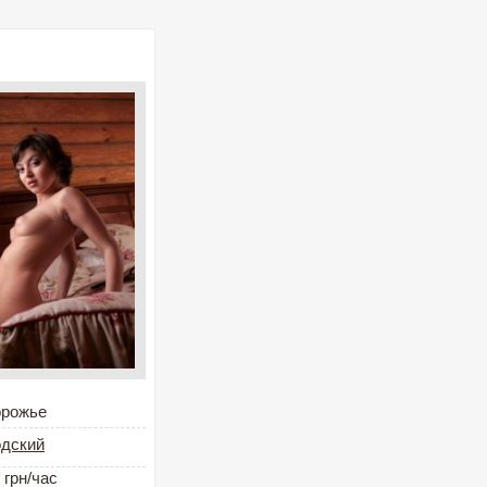
орожье
одский
 грн/час