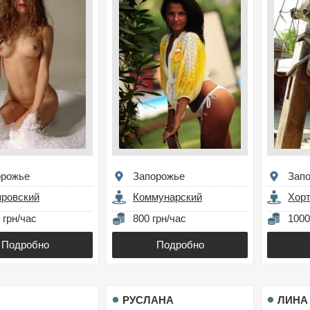
орожье
Запорожье
Зап
провский
Коммунарский
Хор
 грн/час
800 грн/час
1000
Подробно
Подробно
РУСЛАНА
ЛИНА