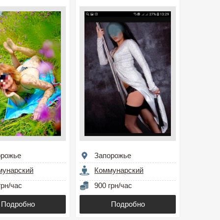
орожье
Запорожье
мунарский
Коммунарский
грн/час
900 грн/час
Подробно
Подробно