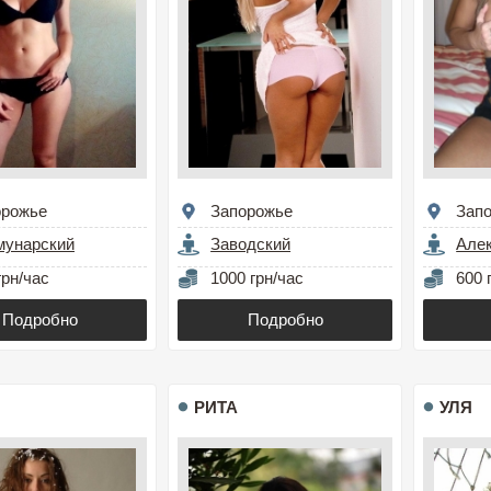
орожье
Запорожье
Зап
мунарский
Заводский
Але
грн/час
1000 грн/час
600 
Подробно
Подробно
РИТА
УЛЯ