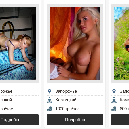
орожье
Запорожье
Зап
тицкий
Хортицкий
Ком
грн/час
1000 грн/час
600 
Подробно
Подробно