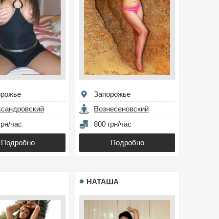
орожье
Запорожье
ксандровский
Вознесеновский
грн/час
800 грн/час
Подробно
Подробно
НАТАША