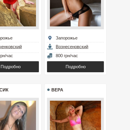
орожье
Запорожье
ченковский
Вознесеновский
грн/час
800 грн/час
Подробно
Подробно
СИК
ВЕРА