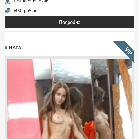
Вознесеновский
800 грн/час
Подробно
НАТА