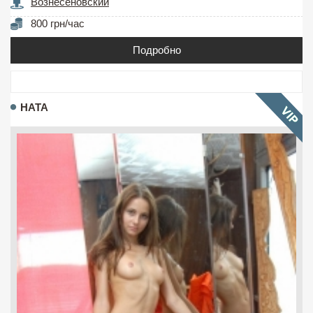
Вознесеновский
800 грн/час
Подробно
НАТА