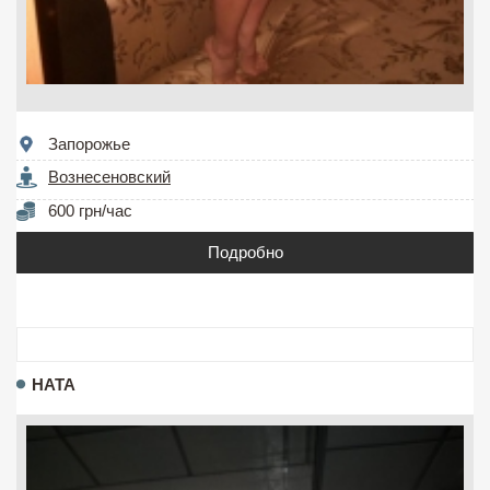
Запорожье
Вознесеновский
600 грн/час
Подробно
НАТА