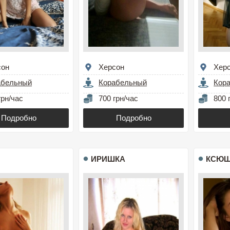
сон
Херсон
Хер
абельный
Корабельный
Кор
грн/час
700 грн/час
800 
Подробно
Подробно
ИРИШКА
КСЮШ