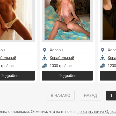
сон
Херсон
Хер
абельный
Корабельный
Кор
 грн/час
1000 грн/час
1200
Подробно
Подробно
В НАЧАЛО
НАЗАД
1
ва с отзывами. Отметим, что на minuet.in
проститутки из Одес