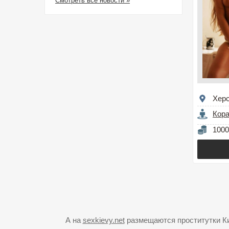
Смотреть все новости »
Хер
Кор
1000
А на
sexkievy.net
размещаются проститутки Кие