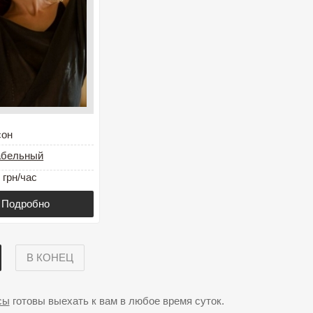
сон
абельный
 грн/час
Подробно
В КОНЕЦ
сы
готовы выехать к вам в любое время суток.