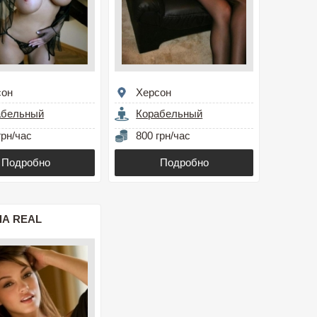
сон
Херсон
абельный
Корабельный
грн/час
800 грн/час
Подробно
Подробно
А REAL