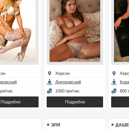
сон
Херсон
Хер
оровский
Днепровский
Кор
грн/час
1000 грн/час
800 
Подробно
Подробно
ЭЛЯ
ДАШЕ