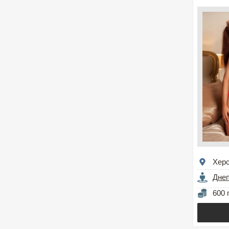
Хер
Дне
600 