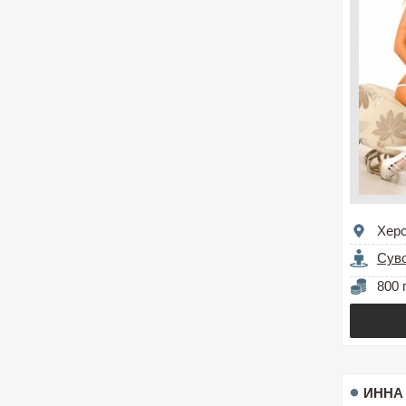
Хер
Сув
800 
ИННА