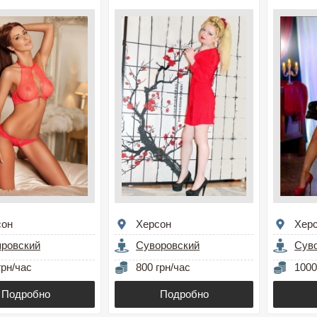
сон
Херсон
Хер
провский
Суворовский
Сув
грн/час
800 грн/час
1000
Подробно
Подробно