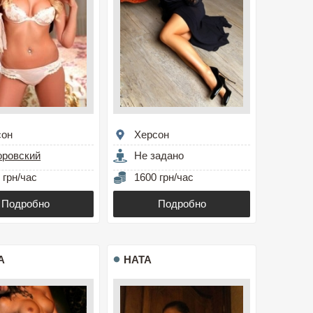
сон
Херсон
оровский
Не задано
 грн/час
1600 грн/час
Подробно
Подробно
А
НАТА