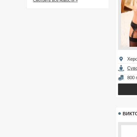
Смотреть все новости »
Хер
Сув
800 
ВИКТ