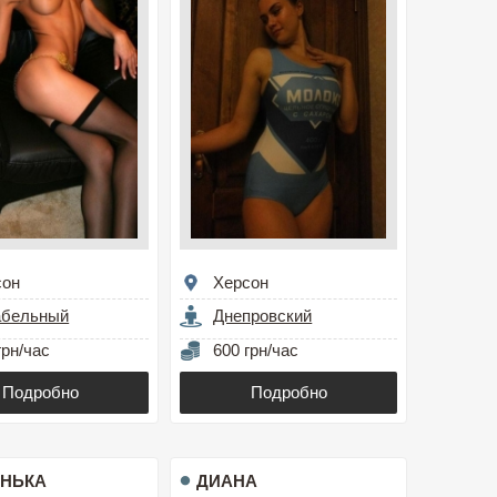
сон
Херсон
абельный
Днепровский
грн/час
600 грн/час
Подробно
Подробно
НЬКА
ДИАНА