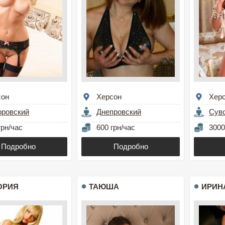
сон
Херсон
Хер
оровский
Днепровский
Сув
грн/час
600 грн/час
3000
Подробно
Подробно
ОРИЯ
ТАЮША
ИРИН