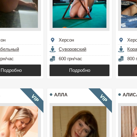
сон
Херсон
Хер
абельный
Суворовский
Кор
грн/час
600 грн/час
800 
Подробно
Подробно
А
АЛЛА
АЛИС