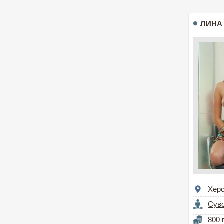
ЛИНА
Хер
Сув
800 