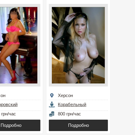
сон
Херсон
оровский
Корабельный
 грн/час
800 грн/час
Подробно
Подробно